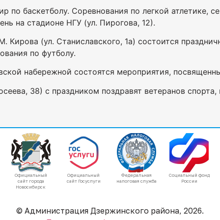
ир по баскетболу. Соревнования по легкой атлетике, с
ь на стадионе НГУ (ул. Пирогова, 12).
 М. Кирова (ул. Станиславского, 1а) состоится празднич
нования по футболу.
овской набережной состоятся мероприятия, посвященн
едосеева, 38) с праздником поздравят ветеранов спорта
Официальный
Официальный
Федеральная
Социальный фонд
сайт города
сайт Госуслуги
налоговая служба
России
Новосибирск
© Администрация Дзержинского района, 2026.