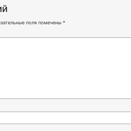
ий
язательные поля помечены
*