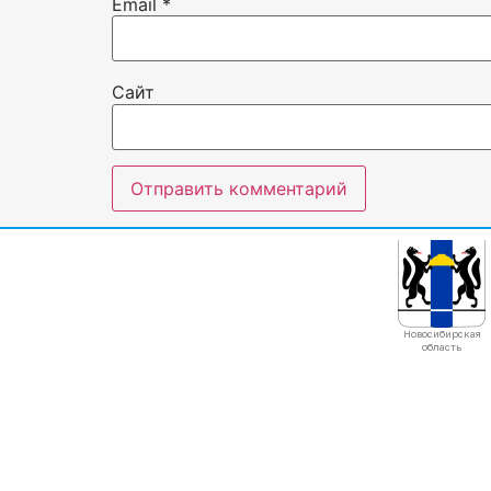
Email
*
Сайт
Новосибирская
область