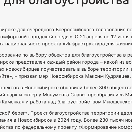
ирске для очередного Всероссийского голосования по
мфортной городской среды». С 21 апреля по 12 июня
ках национального проекта «Инфраструктура для жизни
лосование по выбору объектов для благоустройства в
ирске представлен каждый район города – какой из в
ех новосибирцев поучаствовать в выборе территории,
суйте», – призвал мэр Новосибирска Максим Кудрявцев.
проектов в Новосибирске обновили более 300 обществ
ий парк и сквер у Монумента Славы, преобразились М
 «Каменка» и работа над благоустройством Инюшенског
ской берег». Проект благоустройства территории вдо
ания в Новосибирске в 2024 году. Более 230 тысяч н
йства по федеральному проекту «Формирование комфо