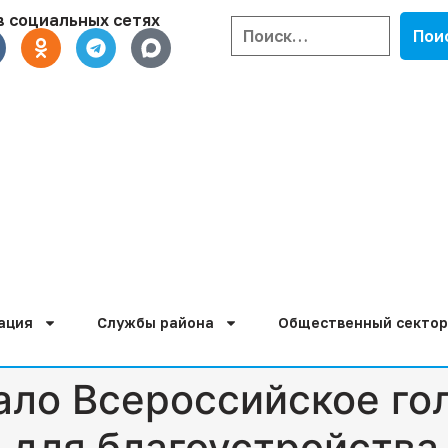
в социальных сетях
ация
Службы района
Общественный сектор
ало Всероссийское го
 для благоустройства