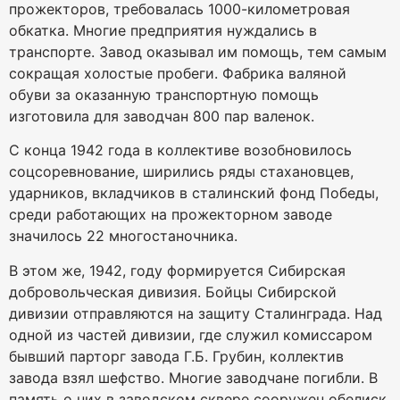
прожекторов, требовалась 1000-километровая
обкатка. Многие предприятия нуждались в
транспорте. Завод оказывал им помощь, тем самым
сокращая холостые пробеги. Фабрика валяной
обуви за оказанную транспортную помощь
изготовила для заводчан 800 пар валенок.
С конца 1942 года в коллективе возобновилось
соцсоревнование, ширились ряды стахановцев,
ударников, вкладчиков в сталинский фонд Победы,
среди работающих на прожекторном заводе
значилось 22 многостаночника.
В этом же, 1942, году формируется Сибирская
добровольческая дивизия. Бойцы Сибирской
дивизии отправляются на защиту Сталинграда. Над
одной из частей дивизии, где служил комиссаром
бывший парторг завода Г.Б. Грубин, коллектив
завода взял шефство. Многие заводчане погибли. В
память о них в заводском сквере сооружен обелиск.