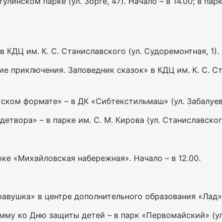
линском парке (ул. Зорге, 47). Начало – в 14.00; в пар
КДЦ им. К. С. Станиславского (ул. Судоремонтная, 1). 
 приключения. Заповедник сказок» в КДЦ им. К. С. Ста
ком формате» – в ДК «Сибтекстильмаш» (ул. Забалуева, 
твора» – в парке им. С. М. Кирова (ул. Станиславского,
ке «Михайловская набережная». Начало – в 12.00.
авушка» в центре дополнительного образования «Лад» (у
му ко Дню защиты детей – в парк «Первомайский» (ул. 