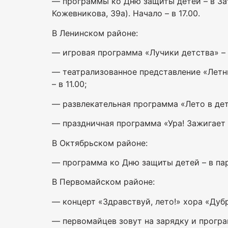
— программы ко Дню защиты детей – в Зату
Кожевникова, 39а). Начало – в 17.00.
В Ленинском районе:
— игровая программа «Лучики детства» – в 
— театрализованное представление «Летние
– в 11.00;
— развлекательная программа «Лето в детс
— праздничная программа «Ура! Зажигает де
В Октябрьском районе:
— программа ко Дню защиты детей – в пар
В Первомайском районе:
— концерт «Здравствуй, лето!» хора «Дубр
— первомайцев зовут на зарядку и програм