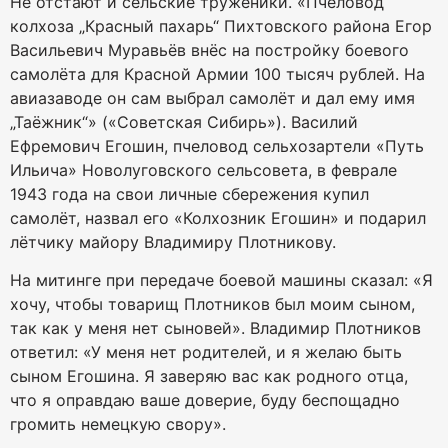
Не отстают и сельские труженики. «Пчеловод
колхоза „Красный пахарь“ Пихтовского района Егор
Васильевич Муравьёв внёс на постройку боевого
самолёта для Красной Армии 100 тысяч рублей. На
авиазаводе он сам выбрал самолёт и дал ему имя
„Таёжник“» («Советская Сибирь»). Василий
Ефремович Егошин, пчеловод сельхозартели «Путь
Ильича» Новолуговского сельсовета, в феврале
1943 года на свои личные сбережения купил
самолёт, назвал его «Колхозник Егошин» и подарил
лётчику майору Владимиру Плотникову.
На митинге при передаче боевой машины сказал: «Я
хочу, чтобы товарищ Плотников был моим сыном,
так как у меня нет сыновей». Владимир Плотников
ответил: «У меня нет родителей, и я желаю быть
сыном Егошина. Я заверяю вас как родного отца,
что я оправдаю ваше доверие, буду беспощадно
громить немецкую свору».