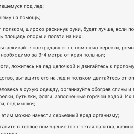
ившемуся под лед:
 нему на помощь;
 ползком, широко раскинув руки, будет лучше, если п
ь площадь опоры и ползти на них;
 вытаскивайте пострадавшего с помощью веревки, ремн
необходимо за 3-4 метра от края полыньи;
а ноги, ложитесь на лед цепочкой и двигайтесь к пролому
ство, вытащите его на лед и ползком двигайтесь от оп
еловека в сухую одежду, организуйте обогрев спины и 
релки, бутылки, фляги, заполненные горячей водой. И
ти, под мышки;
ь, этим можно нанести серьезный вред организму;
авить в теплое помещение (прогретая палатка, кабина
 помощь.