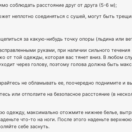
мо соблюдать расстояние друг от друга (5-6 м);
может неплотно соединяться с сушей, могут быть трещ
ацепиться за какую-нибудь точку опоры (льдина или ве
асправленными руками, при наличии сильного течения с
ко от той одежды, которая вас тянет вниз. В любом сл
 уходит через голову, поэтому голова должна быть ма
арайтесь не обламывать ее, поочередно поднимите и в
итесь или отползите на безопасное расстояние (в неск
 всю одежду, максимально отожмите нижнее белье, вытр
аденьте что-то на ноги. После этого наденьте верхню
оляйте себе заснуть.