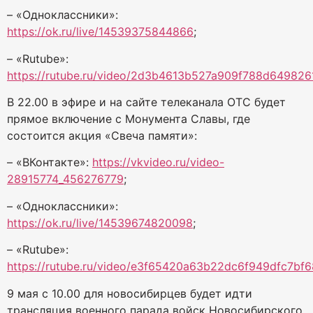
– «Одноклассники»:
https://ok.ru/live/14539375844866
;
– «Rutube»:
https://rutube.ru/video/2d3b4613b527a909f788d649826
В 22.00 в эфире и на сайте телеканала ОТС будет
прямое включение с Монумента Славы, где
состоится акция «Свеча памяти»:
– «ВКонтакте»:
https://vkvideo.ru/video-
28915774_456276779
;
– «Одноклассники»:
https://ok.ru/live/14539674820098
;
– «Rutube»:
https://rutube.ru/video/e3f65420a63b22dc6f949dfc7bf6
9 мая с 10.00 для новосибирцев будет идти
трансляция военного парада войск Новосибирского