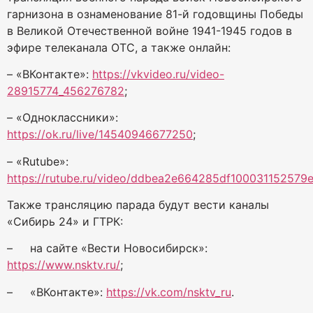
гарнизона в ознаменование 81-й годовщины Победы
в Великой Отечественной войне 1941-1945 годов в
эфире телеканала ОТС, а также онлайн:
– «ВКонтакте»:
https://vkvideo.ru/video-
28915774_456276782
;
– «Одноклассники»:
https://ok.ru/live/14540946677250
;
– «Rutube»:
https://rutube.ru/video/ddbea2e664285df100031152579e
Также трансляцию парада будут вести каналы
«Сибирь 24» и ГТРК:
– на сайте «Вести Новосибирск»:
https://www.nsktv.ru/
;
– «ВКонтакте»:
https://vk.com/nsktv_ru
.