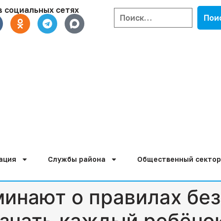
в социальных сетях
ация
Службы района
Общественный сектор
инают о правилах без
знать каждый ребёно