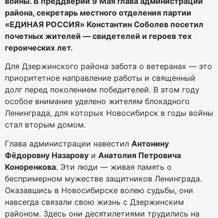
войны. В преддверии 9 Мая глава администрации
района, секретарь местного отделения партии
«ЕДИНАЯ РОССИЯ» Константин Соболев посетил
почетных жителей — свидетелей и героев тех
героических лет.
Для Дзержинского района забота о ветеранах — это
приоритетное направление работы и священный
долг перед поколением победителей. В этом году
особое внимание уделено жителям блокадного
Ленинграда, для которых Новосибирск в годы войны
стал вторым домом.
Глава администрации навестил
Антонину
Фёдоровну Назарову
и
Анатолия Петровича
Коноренкова
. Эти люди — живая память о
беспримерном мужестве защитников Ленинграда.
Оказавшись в Новосибирске волею судьбы, они
навсегда связали свою жизнь с Дзержинским
районом. Здесь они десятилетиями трудились на