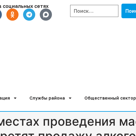
в социальных сетях
ация
Службы района
Общественный сектор
 местах проведения м
ретят продажу алког