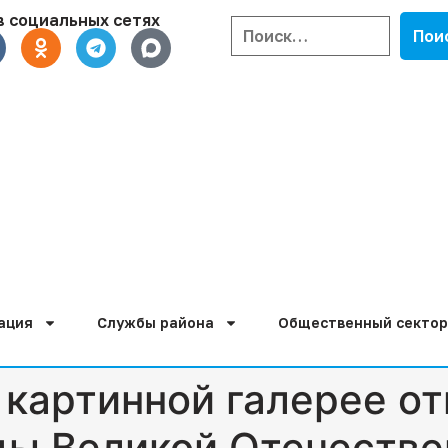
в социальных сетях
ация
Службы района
Общественный сектор
картинной галерее о
ды Великой Отечестве