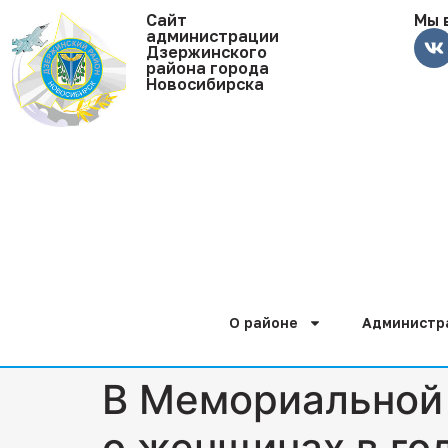
Cайт
Мы 
администрации
Дзержинского
района города
Новосибирска
О районе
Администр
В Мемориальной 
о женщинах в го