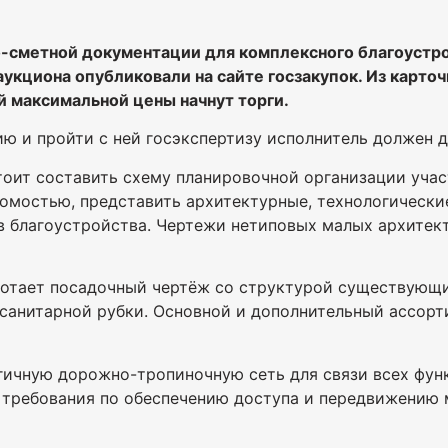
о-сметной документации для комплексного благоустр
кциона опубликовали на сайте госзакупок. Из карточк
ой максимальной цены начнут торги.
ю и пройти с ней госэкспертизу исполнитель должен д
оит составить схему планировочной организации учас
омостью, представить архитектурные, технологически
в благоустройства. Чертежи нетиповых малых архите
ботает посадочный чертёж со структурой существующи
 санитарной рубки. Основной и дополнительный ассор
ичную дорожно-тропиночную сеть для связи всех функ
требования по обеспечению доступа и передвижению 