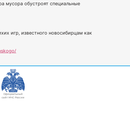
ора мусора обустроят специальные
хих игр, известного новосибирцам как
nskogo/
Официальный
сайт МЧС России