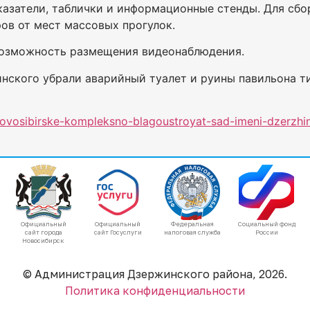
казатели, таблички и информационные стенды. Для сб
ов от мест массовых прогулок.
возможность размещения видеонаблюдения.
нского убрали аварийный туалет и руины павильона ти
-novosibirske-kompleksno-blagoustroyat-sad-imeni-dzerzhi
Официальный
Официальный
Федеральная
Социальный фонд
сайт города
сайт Госуслуги
налоговая служба
России
Новосибирск
© Администрация Дзержинского района, 2026.
Политика конфиденциальности