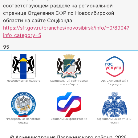
соответствующем разделе на региональной
странице Отделения СФР по Новосибирской
области на сайте Соцфонда
https://sfr.gov.ru/branches/novosibirsk/info/~0/8904?
info_category=5
95
Новосибирская область
Официальный сайт города
Официальный сайт
Новосибирск
Госуслуги
Федеральная налоговая
Социальный фонд России
Официальный сайт МЧС
служба
России
© Администрация Дзержинского района, 2026.