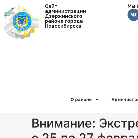
Cайт
Мы 
администрации
Дзержинского
района города
Новосибирска
О районе
Администр
Внимание: Экстр
с 25 по 27 февра