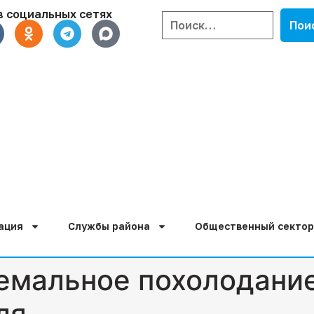
в социальных сетях
ация
Службы района
Общественный сектор
емальное похолодани
ля