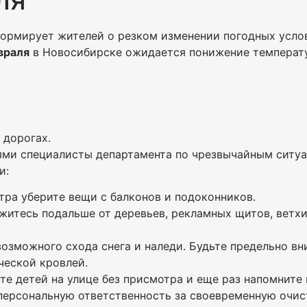
рмирует жителей о резком изменении погодных услов
враля
в Новосибирске ожидается понижение темпера
 дорогах.
иями специалисты департамента по чрезвычайным ситу
и:
тра уберите вещи с балконов и подоконников.
житесь подальше от деревьев, рекламных щитов, ветхи
озможного схода снега и наледи. Будьте предельно вн
еской кровлей.
те детей на улице без присмотра и еще раз напомните 
ерсональную ответственность за своевременную очист