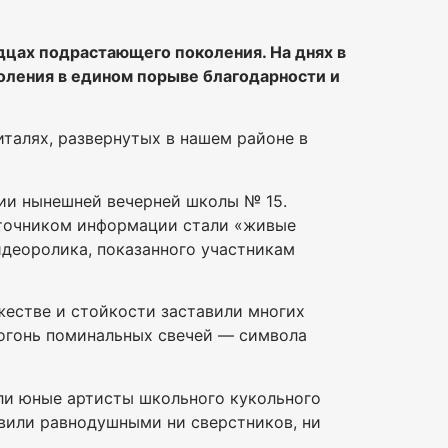
рдцах подрастающего поколения. На днях в
оления в едином порыве благодарности и
талях, развернутых в нашем районе в
нии нынешней вечерней школы № 15.
сточником информации стали «живые
идеоролика, показанного участникам
жестве и стойкости заставили многих
 огонь поминальных свечей — символа
ли юные артисты школьного кукольного
авили равнодушными ни сверстников, ни