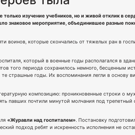
 только изучение учебников, но и живой отклик в се
шло знаковое мероприятие, объединившее разные пок
и воинов, которые скончались от тяжелых ран в госпи
спиталя, который в военные годы располагался в зда
нтов того периода сохранилось немного, бесценным и
 те страшные годы. Их воспоминания легли в основу в
итературную композицию: проникновенные строки о му
ять павших почтили минутой молчания под трепетный
кля
«Журавли над госпиталем»
. Постановку подготови
рческий подход ребят и искренность исполнения не ост