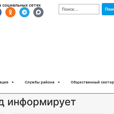
в социальных сетях
ация
Службы района
Общественный сектор
д информирует