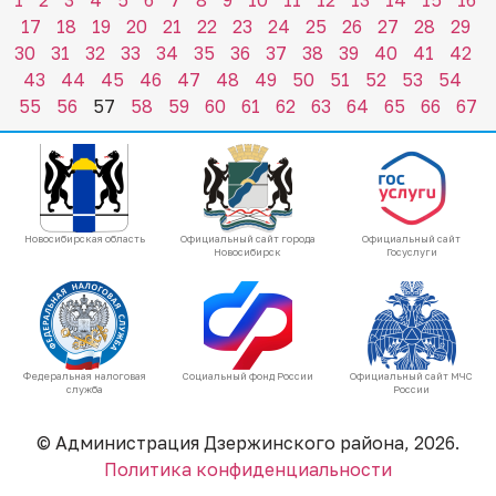
1
2
3
4
5
6
7
8
9
10
11
12
13
14
15
16
17
18
19
20
21
22
23
24
25
26
27
28
29
30
31
32
33
34
35
36
37
38
39
40
41
42
43
44
45
46
47
48
49
50
51
52
53
54
55
56
57
58
59
60
61
62
63
64
65
66
67
Новосибирская область
Официальный сайт города
Официальный сайт
Новосибирск
Госуслуги
Федеральная налоговая
Социальный фонд России
Официальный сайт МЧС
служба
России
© Администрация Дзержинского района, 2026.
Политика конфиденциальности